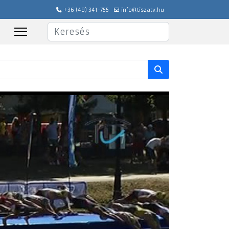
+36 (49) 341-755
info@tiszatv.hu
Keresés