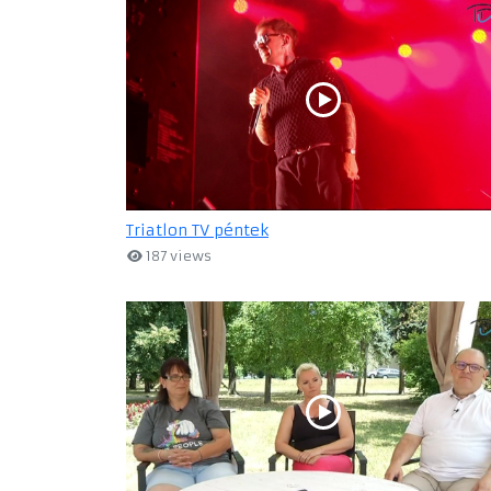
Triatlon TV péntek
187 views