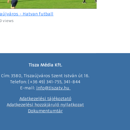
zaújváros - Hatvan futball
9 views
Tisza Média Kft.
Cím: 3580, Tiszaújváros Szent István út 16.
Telefon: (+36 49) 341-755, 341-844
E-mail:
info@tiszatv.
h
u
Adatkezelési tájékoztató
Adatkezelési hozzájáruló nyilatkozat
Dokumentumtár