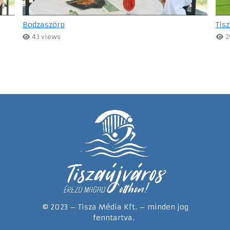
Bodzaszörp
Tis
43 views
2
© 2023 – Tisza Média Kft. – minden jog
fenntartva.