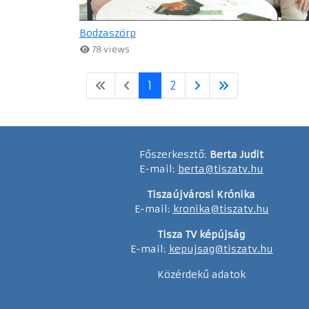
Bodzaszörp
78 views
1
2
Főszerkesztő:
Berta Judit
E-mail:
berta@tiszatv.hu
Tiszaújvárosi Krónika
E-mail:
kronika@tiszatv.hu
Tisza TV képújság
E-mail:
kepujsag@tiszatv.hu
Közérdekű adatok