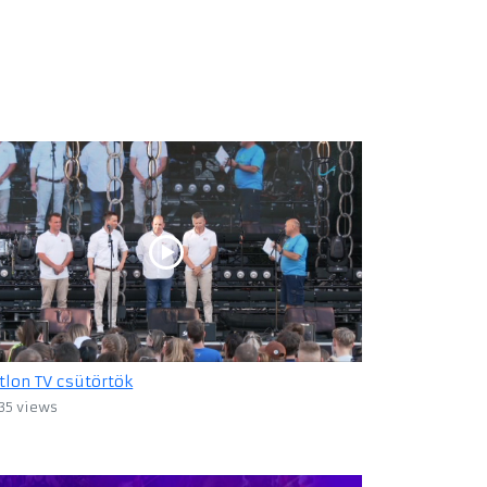
atlon TV csütörtök
35 views