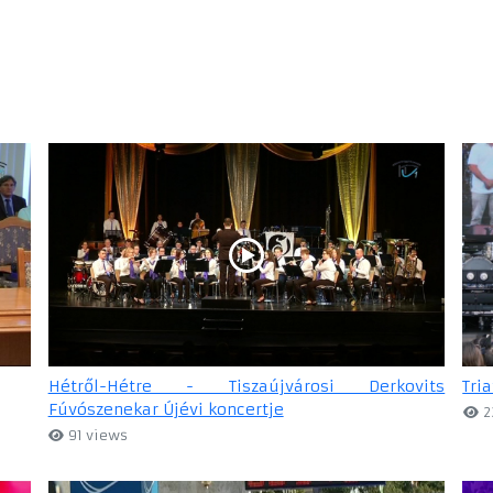
Hétről-Hétre - Tiszaújvárosi Derkovits
Tri
Fúvószenekar Újévi koncertje
2
91 views