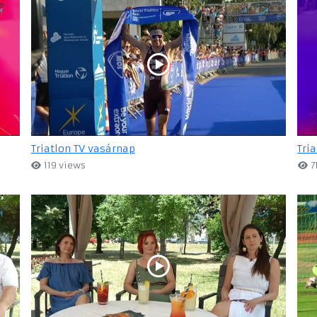
Triatlon TV vasárnap
Tri
119 views
7