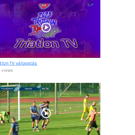
atlon TV válogatás
1 views