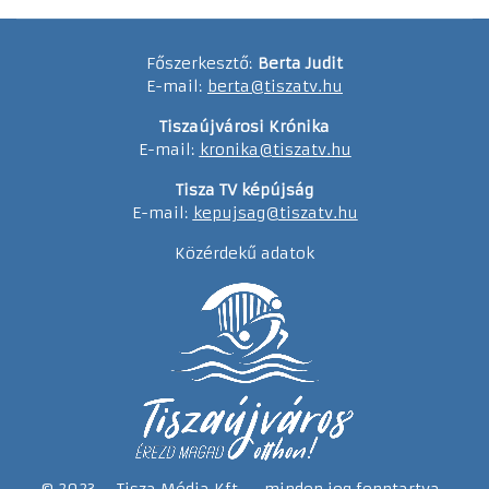
Főszerkesztő:
Berta Judit
E-mail:
berta@tiszatv.hu
Tiszaújvárosi Krónika
E-mail:
kronika@tiszatv.hu
Tisza TV képújság
E-mail:
kepujsag@tiszatv.hu
Közérdekű adatok