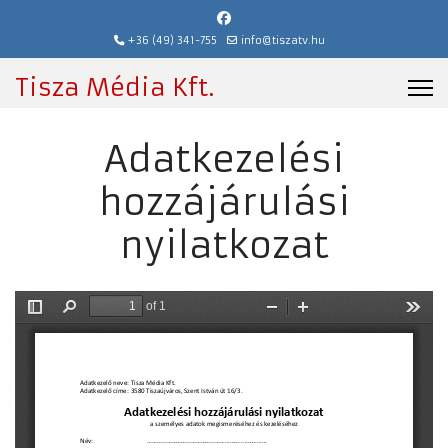
+36 (49) 341-755
info@tiszatv.hu
Tisza Média Kft.
Adatkezelési
hozzájárulási
nyilatkozat