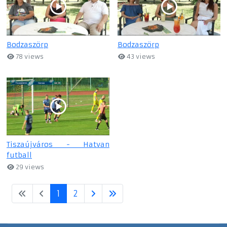
Bodzaszörp
Bodzaszörp
78 views
43 views
Tiszaújváros - Hatvan
futball
29 views
1
2