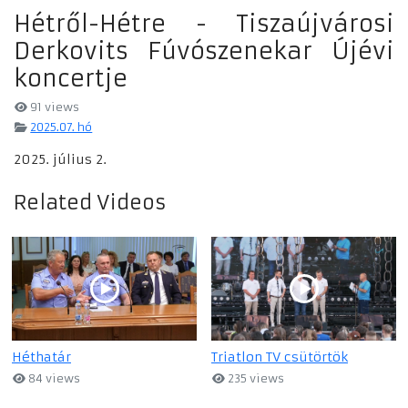
Hétről-Hétre - Tiszaújvárosi
Derkovits Fúvószenekar Újévi
koncertje
91 views
2025.07. hó
2025. július 2.
Related Videos
Héthatár
Triatlon TV csütörtök
84 views
235 views