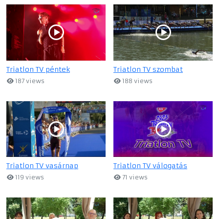
Triatlon TV péntek
Triatlon TV szombat
187 views
188 views
Triatlon TV vasárnap
Triatlon TV válogatás
119 views
71 views