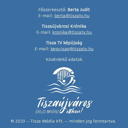
Főszerkesztő:
Berta Judit
E-mail:
berta@tiszatv.hu
Tiszaújvárosi Krónika
E-mail:
kronika@tiszatv.hu
Tisza TV képújság
E-mail:
kepujsag@tiszatv.hu
Közérdekű adatok
© 2023 – Tisza Média Kft. – minden jog fenntartva.