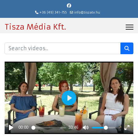
+36 (49) 341-755
info@tiszatv.hu
Tisza Média Kft.