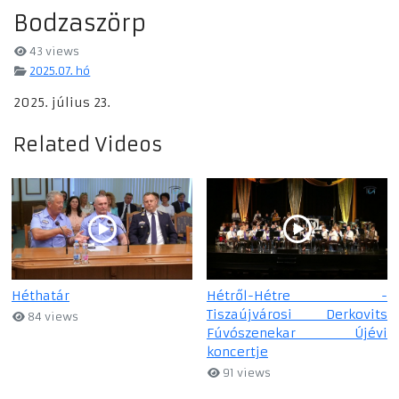
Bodzaszörp
43 views
2025.07. hó
2025. július 23.
Related Videos
Héthatár
Hétről-Hétre -
Tiszaújvárosi Derkovits
84 views
Fúvószenekar Újévi
koncertje
91 views