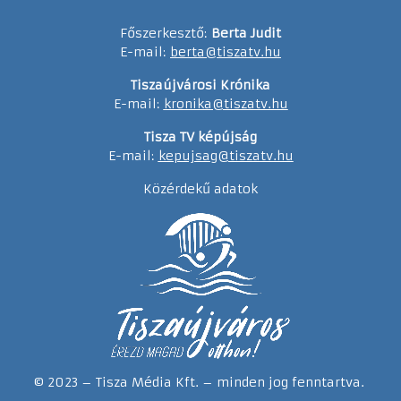
Főszerkesztő:
Berta Judit
E-mail:
berta@tiszatv.hu
Tiszaújvárosi Krónika
E-mail:
kronika@tiszatv.hu
Tisza TV képújság
E-mail:
kepujsag@tiszatv.hu
Közérdekű adatok
© 2023 – Tisza Média Kft. – minden jog fenntartva.