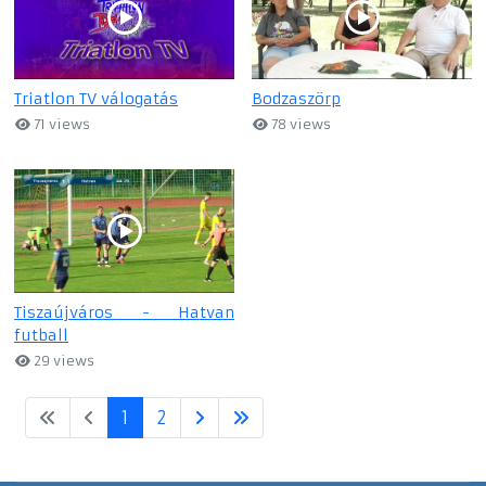
Triatlon TV válogatás
Bodzaszörp
71 views
78 views
Tiszaújváros - Hatvan
futball
29 views
1
2