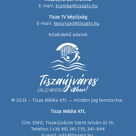
E-mail:
kronika@tiszatv.hu
Tisza TV képújság
E-mail:
kepujsag@tiszatv.hu
Közérdekű adatok
© 2023 – Tisza Média Kft. – minden jog fenntartva.
Tisza Média Kft.
Cím: 3580, Tiszaújváros Szent István út 16.
Telefon: (+36 49) 341-755, 341-844
E-mail:
info@tiszatv.
h
u