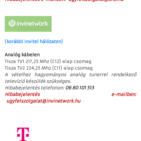
(korábbi Invitel hálózaton)
Analóg kábelen
Tisza TV1 217,25 Mhz (C12) alap csomag
Tisza TV2 224,25 Mhz (C11) alap csomag
A vételhez hagyományos analóg tunerrel rendelkező
televízió készülék szükséges.
Hibabejelentés telefonon:
06 80 101 513
Hibabejelentés e-mailben:
ugyfelszolgalat@invinetwork.hu