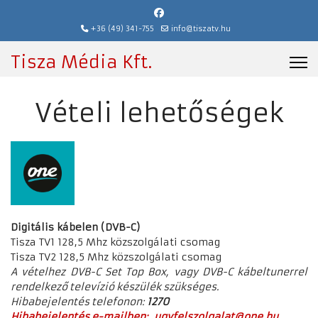
+36 (49) 341-755
info@tiszatv.hu
Tisza Média Kft.
Vételi lehetőségek
Digitális kábelen (DVB-C)
Tisza TV1 128,5 Mhz közszolgálati csomag
Tisza TV2 128,5 Mhz közszolgálati csomag
A vételhez DVB-C Set Top Box, vagy DVB-C kábeltunerrel
rendelkező televízió készülék szükséges.
Hibabejelentés telefonon:
1270
Hibabejelentés e-mailben:
ugyfelszolgalat@one.hu