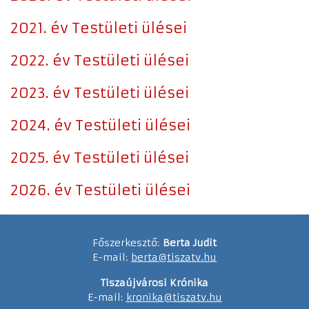
2021. év Testületi ülései
2022. év Testületi ülései
2023. év Testületi ülései
2024. év Testületi ülései
2025. év Testületi ülései
2026. év Testületi ülései
Főszerkesztő:
Berta Judit
E-mail:
berta@tiszatv.hu
Tiszaújvárosi Krónika
E-mail:
kronika@tiszatv.hu