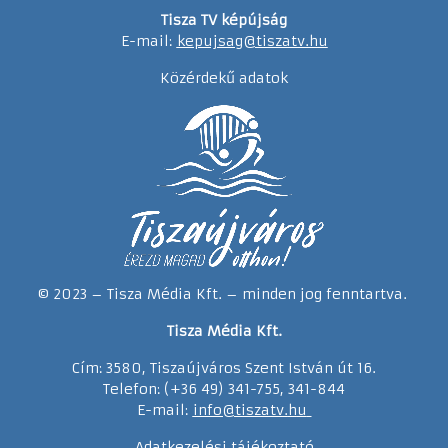
Tisza TV képújság
E-mail:
kepujsag@tiszatv.hu
Közérdekű adatok
© 2023 – Tisza Média Kft. – minden jog fenntartva.
Tisza Média Kft.
Cím: 3580, Tiszaújváros Szent István út 16.
Telefon: (+36 49) 341-755, 341-844
E-mail:
info@tiszatv.
h
u
Adatkezelési tájékoztató