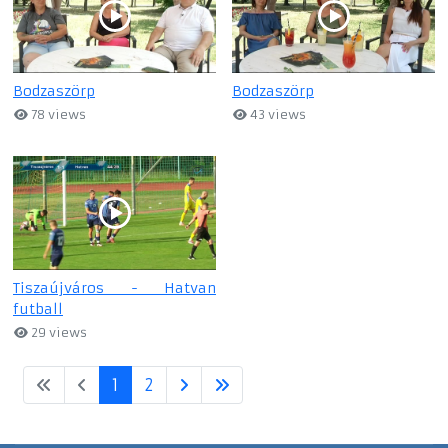
Bodzaszörp
Bodzaszörp
78 views
43 views
Tiszaújváros - Hatvan
futball
29 views
1
2