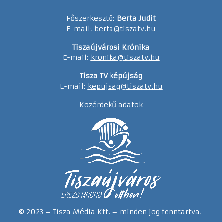
Főszerkesztő:
Berta Judit
E-mail:
berta@tiszatv.hu
Tiszaújvárosi Krónika
E-mail:
kronika@tiszatv.hu
Tisza TV képújság
E-mail:
kepujsag@tiszatv.hu
Közérdekű adatok
© 2023 – Tisza Média Kft. – minden jog fenntartva.