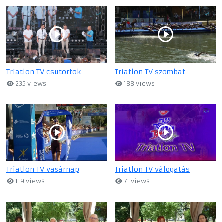
Triatlon TV csütörtök
Triatlon TV szombat
235 views
188 views
Triatlon TV vasárnap
Triatlon TV válogatás
119 views
71 views