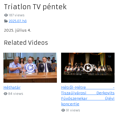
Triatlon TV péntek
187 views
2025.07. hó
2025. július 4.
Related Videos
Héthatár
Hétről-Hétre -
Tiszaújvárosi Derkovits
84 views
Fúvószenekar Újévi
koncertje
91 views