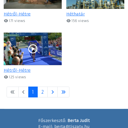
Hétről-Hétre
Héthatár
171 views
156 views
Hétről-Hétre
125 views
1
2
Főszerkesztő:
Berta Judit
E-mail:
berta@tiszatv.hu