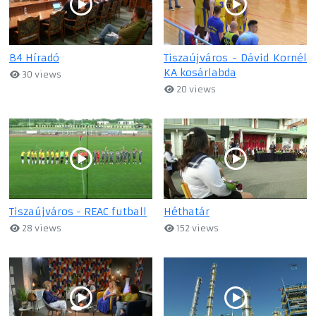
B4 Híradó
Tiszaújváros - Dávid Kornél
KA kosárlabda
30 views
20 views
Tiszaújváros - REAC futball
Héthatár
28 views
152 views