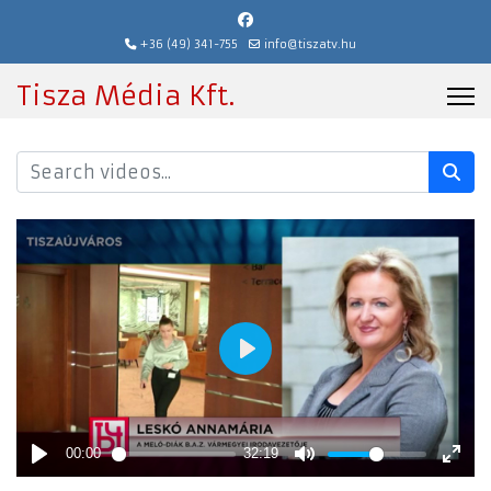
+36 (49) 341-755
info@tiszatv.hu
Tisza Média Kft.