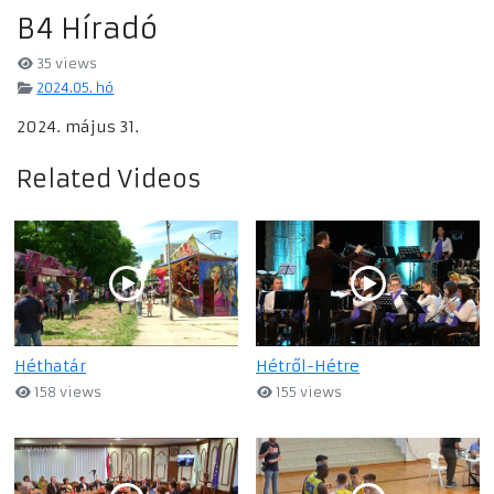
B4 Híradó
35 views
2024.05. hó
2024. május 31.
Related Videos
Héthatár
Hétről-Hétre
158 views
155 views