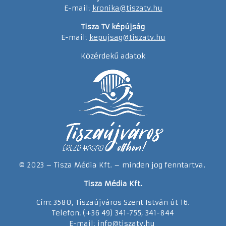
E-mail:
kronika@tiszatv.hu
Tisza TV képújság
E-mail:
kepujsag@tiszatv.hu
Közérdekű adatok
© 2023 – Tisza Média Kft. – minden jog fenntartva.
Tisza Média Kft.
Cím: 3580, Tiszaújváros Szent István út 16.
Telefon: (+36 49) 341-755, 341-844
E-mail:
info@tiszatv.
h
u