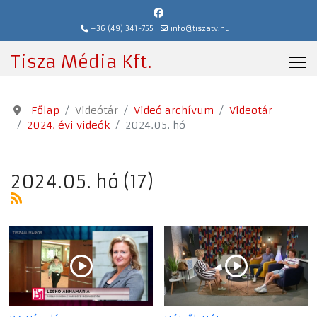
+36 (49) 341-755
info@tiszatv.hu
Tisza Média Kft.
Főlap
Videótár
Videó archívum
Videotár
2024. évi videók
2024.05. hó
2024.05. hó (17)