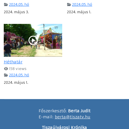
2024.05. hó
2024.05. hó
2024. május 3.
2024. május 1.
Héthatár
158 views
2024.05. hó
2024. május 1.
Főszerkesztő:
Berta Judit
E-mail:
berta@tiszatv.hu
Tiszaújvárosi Krónika