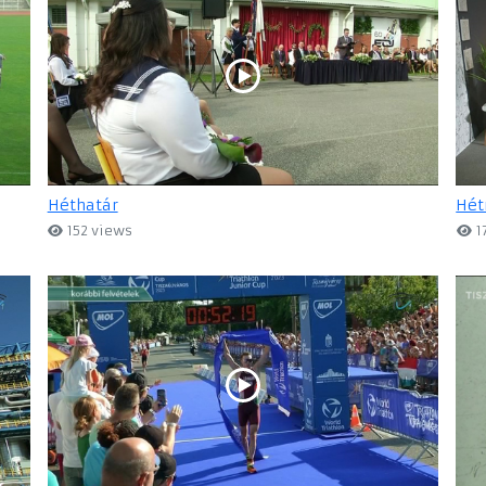
Héthatár
Hét
152 views
1