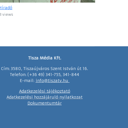
Híradó
3 views
Tisza Média Kft.
Cím: 3580, Tiszaújváros Szent István út 16.
Telefon: (+36 49) 341-755, 341-844
E-mail:
info@tiszatv.
h
u
Adatkezelési tájékoztató
Adatkezelési hozzájáruló nyilatkozat
Dokumentumtár