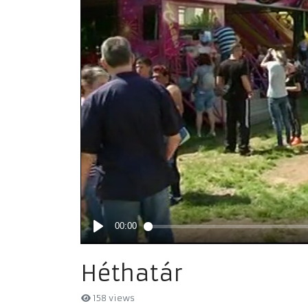
Héthatár
158 views