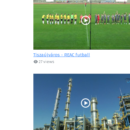
Tiszaújváros - REAC futball
27 views