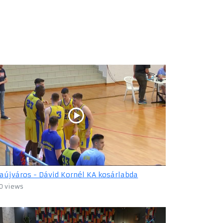
zaújváros - Dávid Kornél KA kosárlabda
0 views