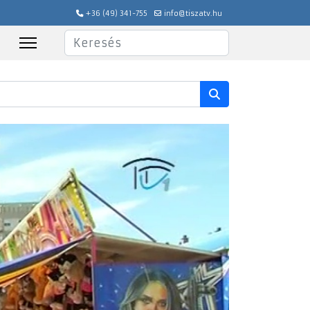
+36 (49) 341-755
info@tiszatv.hu
Keresés