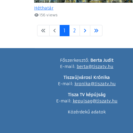
Héthatár
156 views
1
2
Főszerkesztő:
Berta Judit
E-mail:
berta@tiszatv.hu
Tiszaújvárosi Krónika
E-mail:
kronika@tiszatv.hu
Tisza TV képújság
E-mail:
kepujsag@tiszatv.hu
Közérdekű adatok