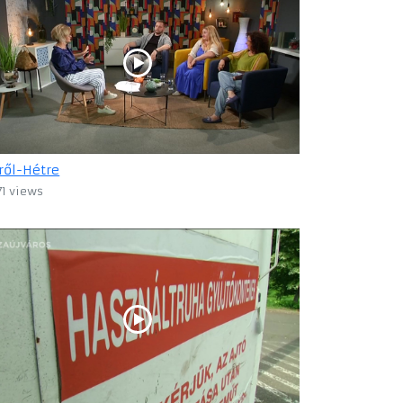
ről-Hétre
71 views