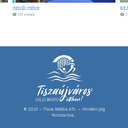
Hétről-Hétre
B4 
125 views
2
© 2023 – Tisza Média Kft. – minden jog
fenntartva.