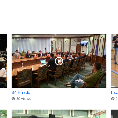
B4 Híradó
Tis
30 views
2