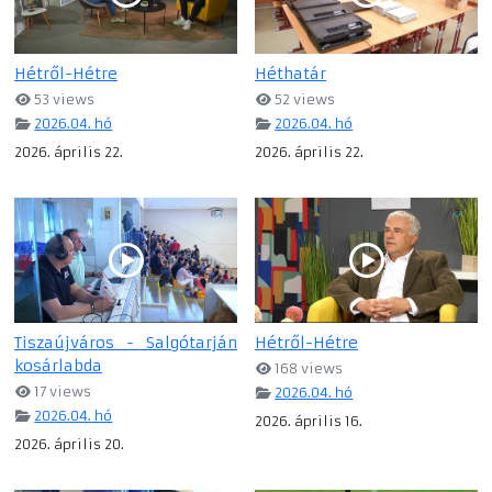
Hétről-Hétre
Héthatár
53 views
52 views
2026.04. hó
2026.04. hó
2026. április 22.
2026. április 22.
Tiszaújváros - Salgótarján
Hétről-Hétre
kosárlabda
168 views
17 views
2026.04. hó
2026.04. hó
2026. április 16.
2026. április 20.