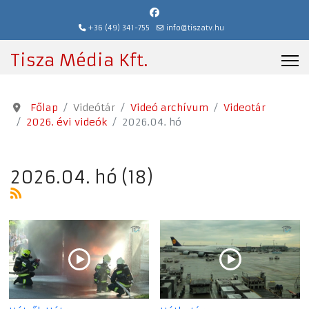
+36 (49) 341-755
info@tiszatv.hu
Tisza Média Kft.
Főlap
Videótár
Videó archívum
Videotár
2026. évi videók
2026.04. hó
2026.04. hó (18)