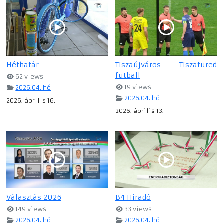
Héthatár
Tiszaújváros - Tiszafüred
futball
62 views
19 views
2026.04. hó
2026.04. hó
2026. április 16.
2026. április 13.
Választás 2026
B4 Híradó
149 views
33 views
2026.04. hó
2026.04. hó