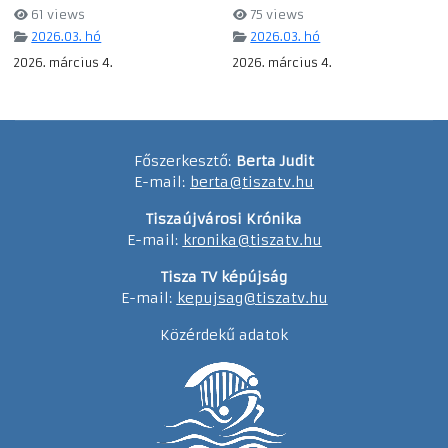
61 views
75 views
2026.03. hó
2026.03. hó
2026. március 4.
2026. március 4.
Főszerkesztő:
Berta Judit
E-mail:
berta@tiszatv.hu
Tiszaújvárosi Krónika
E-mail:
kronika@tiszatv.hu
Tisza TV képújság
E-mail:
kepujsag@tiszatv.hu
Közérdekű adatok