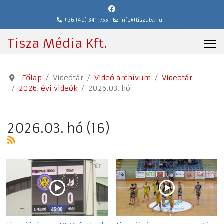
+36 (49) 341-755
info@tiszatv.hu
Tisza Média Kft.
Főlap
Videótár
Videó archívum
Videotár
2026. évi videók
2026.03. hó
2026.03. hó (16)