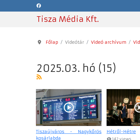
Tisza Média Kft.
Főlap
Videótár
Videó archívum
Vi
2025.03. hó (15)
Tiszaújváros - Nagykőrös
Hétről-Hétre
kosárlabda
142 views