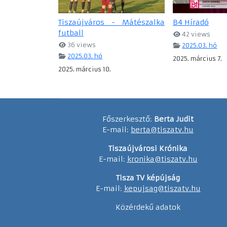
Tiszaújváros - Mátészalka
B4 Híradó
futball
42 views
36 views
2025.03. hó
2025.03. hó
2025. március 7.
2025. március 10.
Főszerkesztő:
Berta Judit
E-mail:
berta@tiszatv.hu
Tiszaújvárosi Krónika
E-mail:
kronika@tiszatv.hu
Tisza TV képújság
E-mail:
kepujsag@tiszatv.hu
Közérdekű adatok