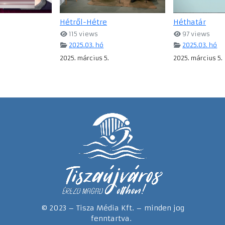
Hétről-Hétre
Héthatár
115 views
97 views
2025.03. hó
2025.03. hó
2025. március 5.
2025. március 5.
© 2023 – Tisza Média Kft. – minden jog
fenntartva.