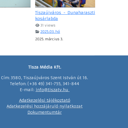
Tiszaújváros - Dunaharaszti
kosárlabda
31 views
2025.03. hó
2025. március 3.
Tisza Média Kft.
Cím: 3580, Tiszaújváros Szent István út 16.
Telefon: (+36 49) 341-755, 341-844
E-mail:
info@tiszatv.
h
u
Adatkezelési tájékoztató
Adatkezelési hozzájáruló nyilatkozat
Dokumentumtár