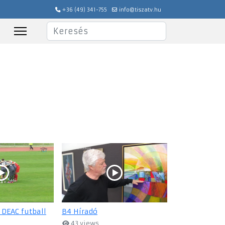
+36 (49) 341-755
info@tiszatv.hu
Keresés
 DEAC futball
B4 Híradó
43 views