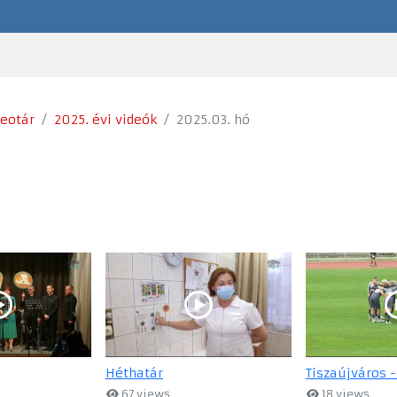
deotár
2025. évi videók
2025.03. hó
Héthatár
Tiszaújváros -
67 views
18 views