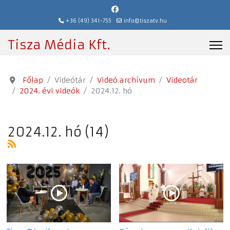
+36 (49) 341-755
info@tiszatv.hu
Tisza Média Kft.
Főlap
Videótár
Videó archívum
Videotár
2024. évi videók
2024.12. hó
2024.12. hó (14)