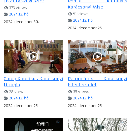
Tisza TV szilveszter
Római Katolikus
Karácsonyi Mise
373 views
51 views
2024.12. hó
2024.12. hó
2024. december 30.
2024. december 25.
Görög Katolikus Karácsonyi
Református Karácsonyi
Liturgia
Istentisztelet
28 views
35 views
2024.12. hó
2024.12. hó
2024. december 25.
2024. december 25.