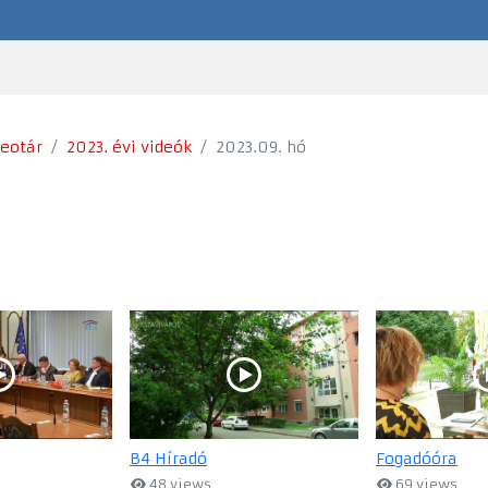
deotár
2023. évi videók
2023.09. hó
B4 Híradó
Fogadóóra
48 views
69 views