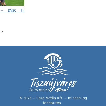
s - DVSC II.
 4.
© 2023 – Tisza Média Kft. – minden jog
fenntartva.