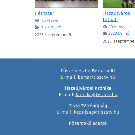
Héthatár
Tiszaújváro
futball
176 views
49 views
2023.09. hó
2023.09. hó
2023. szeptember 6.
2023. szeptember
Főszerkesztő:
Berta Judit
E-mail:
berta@tiszatv.hu
Tiszaújvárosi Krónika
E-mail:
kronika@tiszatv.hu
Tisza TV képújság
E-mail:
kepujsag@tiszatv.hu
Közérdekű adatok