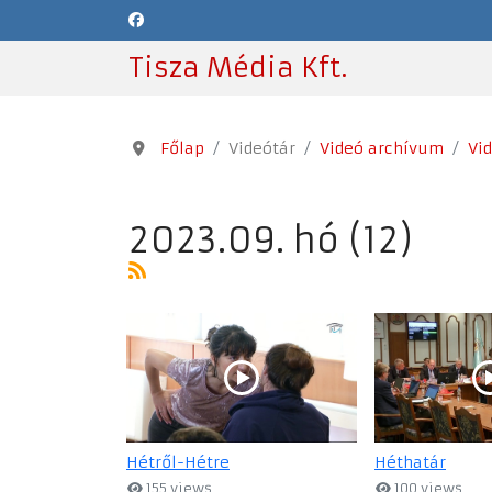
Tisza Média Kft.
Főlap
Videótár
Videó archívum
Vi
2023.09. hó (12)
Hétről-Hétre
Héthatár
155 views
100 views