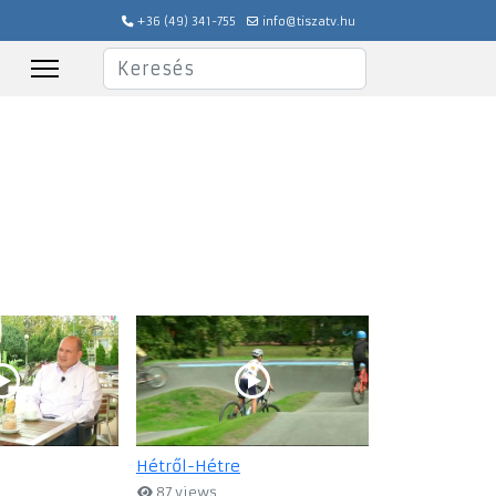
+36 (49) 341-755
info@tiszatv.hu
Keresés
Hétről-Hétre
87 views