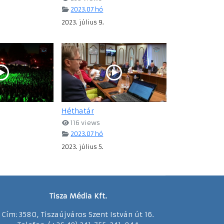
2023.07 hó
2023. július 9.
Héthatár
116 views
2023.07 hó
2023. július 5.
Tisza Média Kft.
Cím: 3580, Tiszaújváros Szent István út 16.