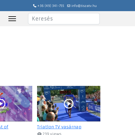
+36 (49) 341-755
info@tiszatv.hu
Keresés
st of
Triatlon TV vasárnap
239 views