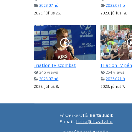
2023.07 hó
2023.07 hó
2023. július 26.
2023. július 19.
Triatlon TV szombat
Triatlon TV pé
246 views
254 views
2023.07 hó
2023.07 hó
2023. július 8.
2023. július 7.
Főszerkesztő:
Berta Judit
E-mail:
berta@tiszatv.hu