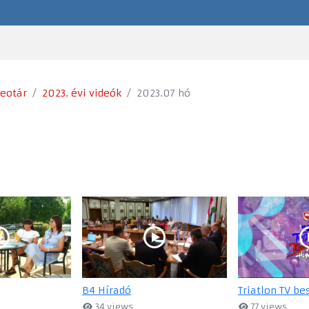
deotár
2023. évi videók
2023.07 hó
B4 Híradó
Triatlon TV be
34 views
77 views