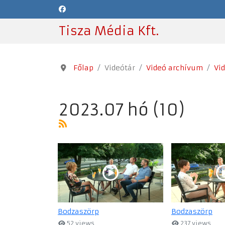
Tisza Média Kft.
Főlap
Videótár
Videó archívum
Vi
2023.07 hó (10)
Bodzaszörp
Bodzaszörp
52 views
237 views