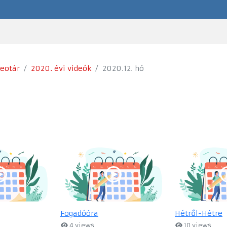
deotár
2020. évi videók
2020.12. hó
Fogadóóra
Hétről-Hétre
4 views
10 views