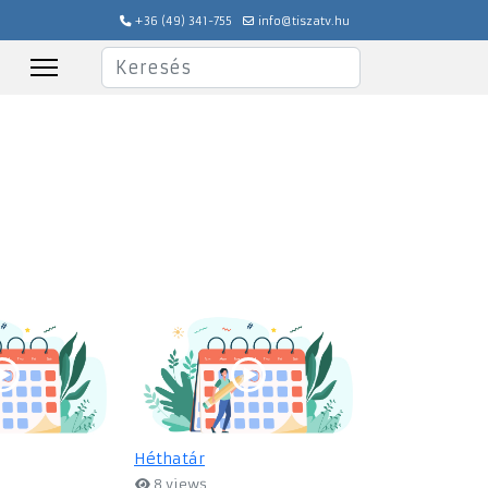
+36 (49) 341-755
info@tiszatv.hu
Keresés
Héthatár
8 views