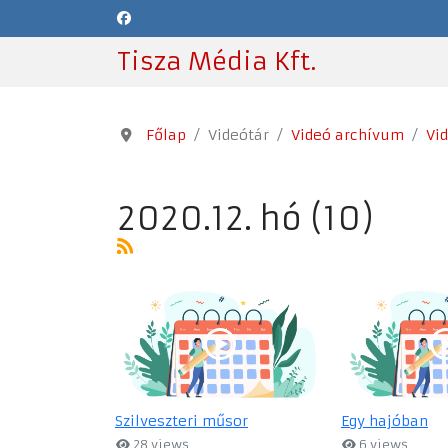
Tisza Média Kft.
Főlap
Videótár
Videó archívum
Vi
2020.12. hó (10)
Szilveszteri műsor
Egy hajóban
28 views
6 views