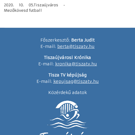
2020. 10. 05.Tiszaújváros -
Mezőkövesd futball
Főszerkesztő:
Berta Judit
E-mail:
berta@tiszatv.hu
Tiszaújvárosi Krónika
E-mail:
kronika@tiszatv.hu
Tisza TV képújság
E-mail:
kepujsag@tiszatv.hu
Közérdekű adatok