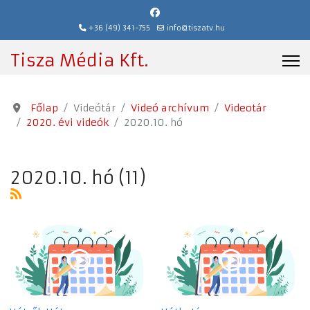
+36 (49) 341-755
info@tiszatv.hu
Tisza Média Kft.
Főlap
Videótár
Videó archívum
Videotár
2020. évi videók
2020.10. hó
2020.10. hó (11)