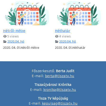
Hétről-Hétre
Héthatár
5 views
4 views
2020.04. hó
2020.04. hó
2020. 04. 01.Hétről-Hétre
2020. 04. 01.Héthatár
Főszerkesztő:
Berta Judit
E-mail:
berta@tiszatv.hu
Tiszaújvárosi Krónika
E-mail:
kronika@tiszatv.hu
Tisza TV képújság
E-mail:
kepujsag@tiszatv.hu