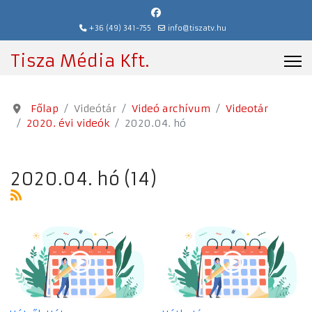
+36 (49) 341-755
info@tiszatv.hu
Tisza Média Kft.
Főlap
Videótár
Videó archívum
Videotár
2020. évi videók
2020.04. hó
2020.04. hó (14)