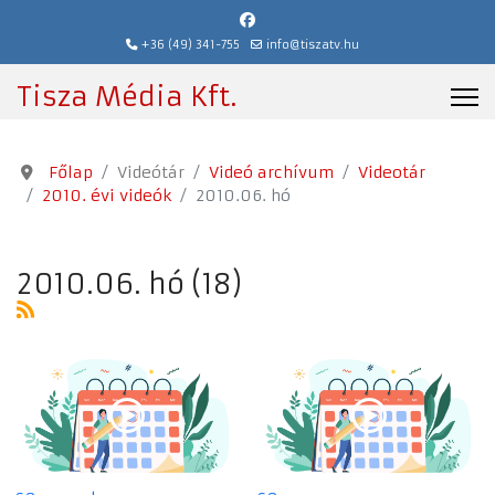
+36 (49) 341-755
info@tiszatv.hu
Tisza Média Kft.
Főlap
Videótár
Videó archívum
Videotár
2010. évi videók
2010.06. hó
2010.06. hó (18)