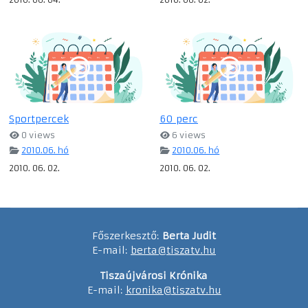
Sportpercek
60 perc
0 views
6 views
2010.06. hó
2010.06. hó
2010. 06. 02.
2010. 06. 02.
Főszerkesztő:
Berta Judit
E-mail:
berta@tiszatv.hu
Tiszaújvárosi Krónika
E-mail:
kronika@tiszatv.hu