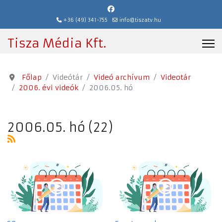
+36 (49) 341-755
info@tiszatv.hu
Tisza Média Kft.
Főlap
Videótár
Videó archívum
Videotár
2006. évi videók
2006.05. hó
2006.05. hó (22)