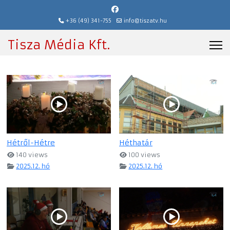
+36 (49) 341-755
info@tiszatv.hu
Tisza Média Kft.
Hétről-Hétre
Héthatár
140 views
100 views
2025.12. hó
2025.12. hó