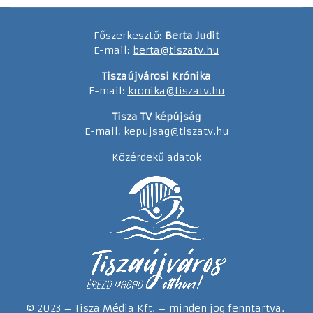
Főszerkesztő:
Berta Judit
E-mail:
berta@tiszatv.hu
Tiszaújvárosi Krónika
E-mail:
kronika@tiszatv.hu
Tisza TV képújság
E-mail:
kepujsag@tiszatv.hu
Közérdekű adatok
© 2023 – Tisza Média Kft. – minden jog fenntartva.