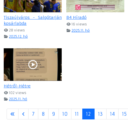
Tiszaújváros - Salgótarján
B4 Híradó
kosárlabda
16 views
28 views
2025.11. hó
2025.12. hó
Hétről-Hétre
102 views
2025.11. hó
7
8
9
10
11
12
13
14
15