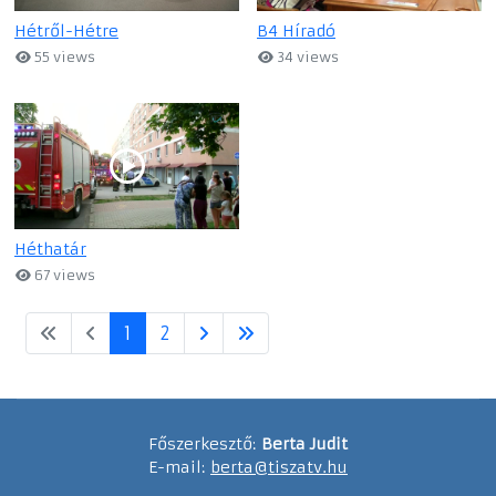
Hétről-Hétre
B4 Híradó
55 views
34 views
Héthatár
67 views
1
2
Főszerkesztő:
Berta Judit
E-mail:
berta@tiszatv.hu