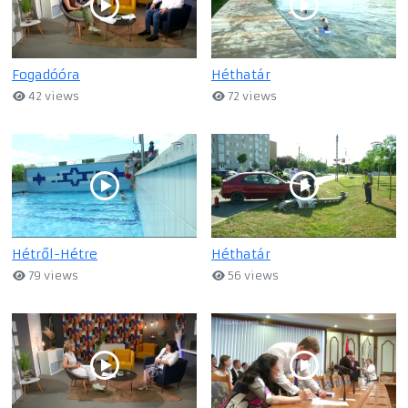
Fogadóóra
Héthatár
42 views
72 views
Hétről-Hétre
Héthatár
79 views
56 views