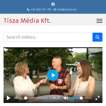
+36 (49) 341-755
info@tiszatv.hu
Tisza Média Kft.