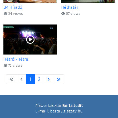
B4 Híradó
Héthatár
34 views
67 views
Hétről-Hétre
72 views
1
2
Főszerkesztő:
Berta Judit
E-mail:
berta@tiszatv.hu