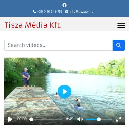
+36 (49) 341-755
info@tiszatv.hu
Tisza Média Kft.