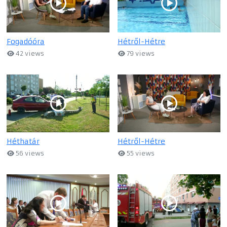
Fogadóóra
Hétről-Hétre
42 views
79 views
Héthatár
Hétről-Hétre
56 views
55 views