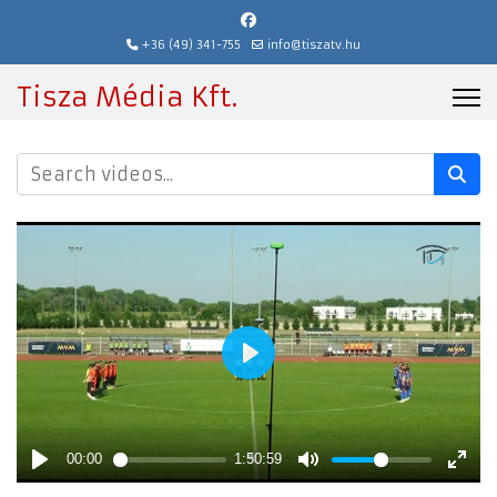
+36 (49) 341-755
info@tiszatv.hu
Tisza Média Kft.