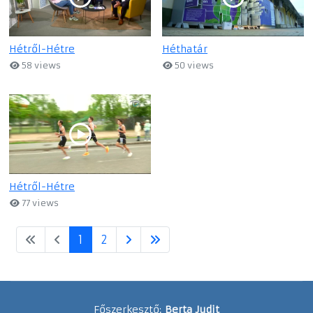
Hétről-Hétre
Héthatár
58 views
50 views
Hétről-Hétre
77 views
1
2
Főszerkesztő:
Berta Judit