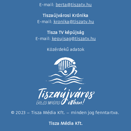
E-mail:
berta@tiszatv.hu
Tiszaújvárosi Krónika
E-mail:
kronika@tiszatv.hu
Tisza TV képújság
E-mail:
kepujsag@tiszatv.hu
Közérdekű adatok
© 2023 – Tisza Média Kft. – minden jog fenntartva.
Tisza Média Kft.