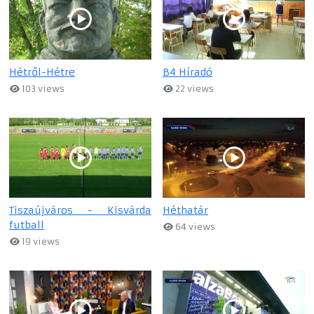
Hétről-Hétre
B4 Híradó
103 views
22 views
Tiszaújváros - Kisvárda
Héthatár
futball
64 views
19 views