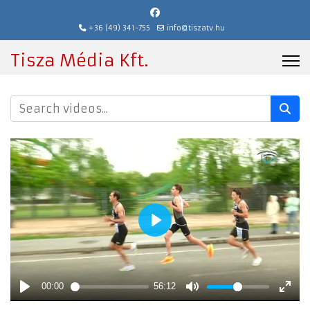
+36 (49) 341-755
info@tiszatv.hu
Tisza Média Kft.