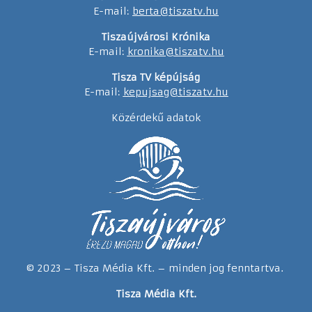
E-mail:
berta@tiszatv.hu
Tiszaújvárosi Krónika
E-mail:
kronika@tiszatv.hu
Tisza TV képújság
E-mail:
kepujsag@tiszatv.hu
Közérdekű adatok
© 2023 – Tisza Média Kft. – minden jog fenntartva.
Tisza Média Kft.