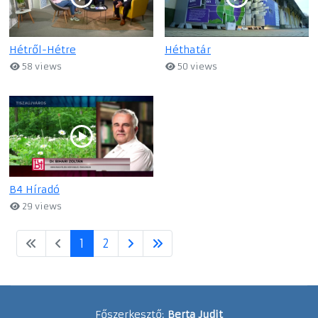
Hétről-Hétre
Héthatár
58 views
50 views
B4 Híradó
29 views
1
2
Főszerkesztő:
Berta Judit