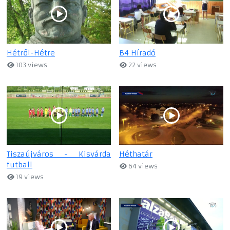
Hétről-Hétre
B4 Híradó
103 views
22 views
Tiszaújváros - Kisvárda
Héthatár
futball
64 views
19 views