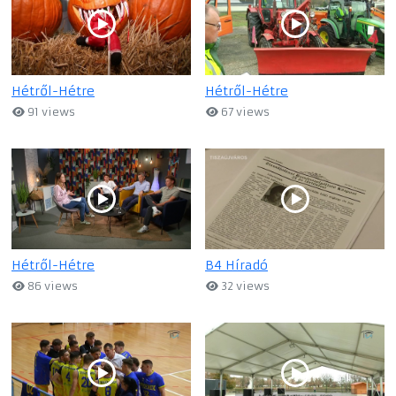
Hétről-Hétre
Hétről-Hétre
91 views
67 views
Hétről-Hétre
B4 Híradó
86 views
32 views