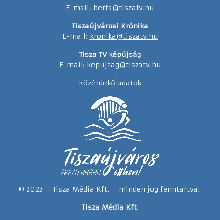
E-mail:
berta@tiszatv.hu
Tiszaújvárosi Krónika
E-mail:
kronika@tiszatv.hu
Tisza TV képújság
E-mail:
kepujsag@tiszatv.hu
Közérdekű adatok
© 2023 – Tisza Média Kft. – minden jog fenntartva.
Tisza Média Kft.