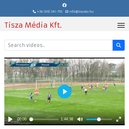
+36 (49) 341-755
info@tiszatv.hu
Tisza Média Kft.