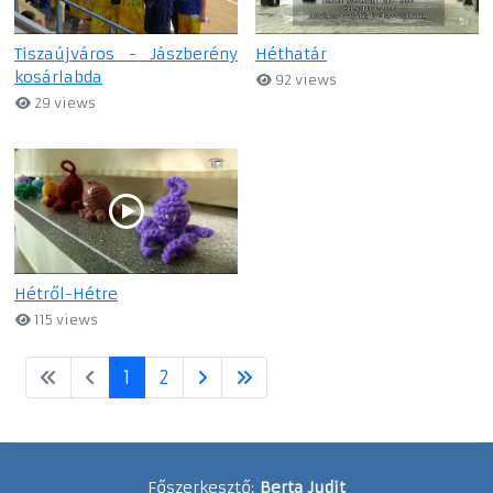
Tiszaújváros - Jászberény
Héthatár
kosárlabda
92 views
29 views
Hétről-Hétre
115 views
1
2
Főszerkesztő:
Berta Judit