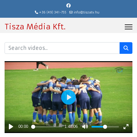
+36 (49) 341-755
info@tiszatv.hu
Tisza Média Kft.