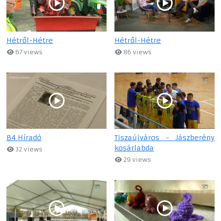
Hétről-Hétre
Hétről-Hétre
67 views
86 views
B4 Híradó
Tiszaújváros - Jászberény
kosárlabda
32 views
29 views