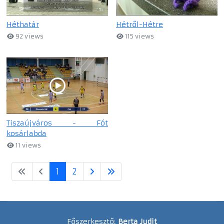
Héthatár
Hétről-Hétre
92 views
115 views
Tiszaújváros - Fót
kosárlabda
11 views
1
2
Főszerkesztő:
Berta Judit