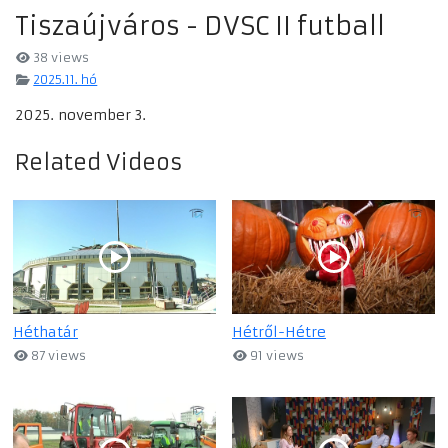
Tiszaújváros - DVSC II futball
38 views
2025.11. hó
2025. november 3.
Related Videos
Héthatár
Hétről-Hétre
87 views
91 views