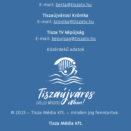
E-mail:
berta@tiszatv.hu
Tiszaújvárosi Krónika
E-mail:
kronika@tiszatv.hu
Tisza TV képújság
E-mail:
kepujsag@tiszatv.hu
Közérdekű adatok
© 2023 – Tisza Média Kft. – minden jog fenntartva.
Tisza Média Kft.