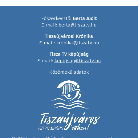
Főszerkesztő:
Berta Judit
E-mail:
berta@tiszatv.hu
Tiszaújvárosi Krónika
E-mail:
kronika@tiszatv.hu
Tisza TV képújság
E-mail:
kepujsag@tiszatv.hu
Közérdekű adatok