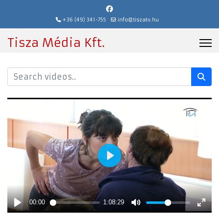
+36 (49) 341-755
info@tiszatv.hu
Tisza Média Kft.