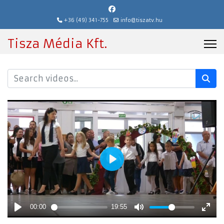
+36 (49) 341-755
info@tiszatv.hu
Tisza Média Kft.