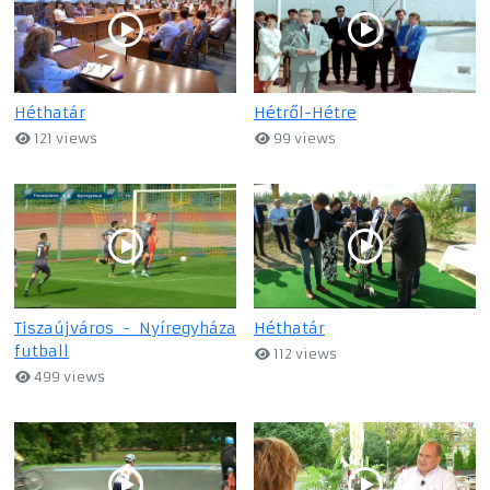
Héthatár
Hétről-Hétre
121 views
99 views
Tiszaújváros - Nyíregyháza
Héthatár
futball
112 views
499 views