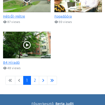
Hétről-Hétre
Fogadóóra
87 views
69 views
B4 Híradó
48 views
1
2
Főszerkesztő:
Berta Judit