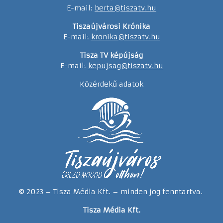
E-mail:
berta@tiszatv.hu
Tiszaújvárosi Krónika
E-mail:
kronika@tiszatv.hu
Tisza TV képújság
E-mail:
kepujsag@tiszatv.hu
Közérdekű adatok
© 2023 – Tisza Média Kft. – minden jog fenntartva.
Tisza Média Kft.