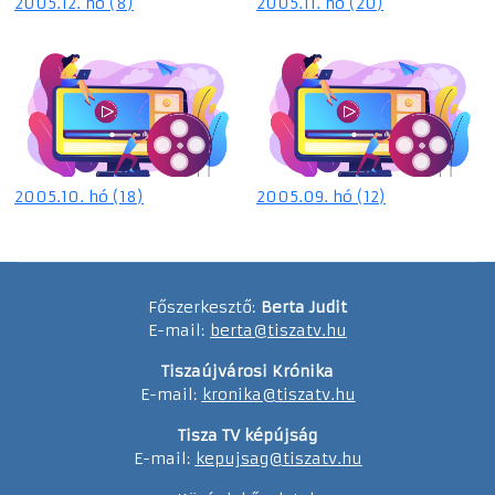
2005.12. hó (8)
2005.11. hó (20)
2005.10. hó (18)
2005.09. hó (12)
Főszerkesztő:
Berta Judit
E-mail:
berta@tiszatv.hu
Tiszaújvárosi Krónika
E-mail:
kronika@tiszatv.hu
Tisza TV képújság
E-mail:
kepujsag@tiszatv.hu