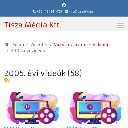
+36 (49) 341-755
info@tiszatv.hu
Tisza Média Kft.
Főlap
Videótár
Videó archívum
Videotár
2005. évi videók
2005. évi videók (58)