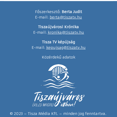
Főszerkesztő:
Berta Judit
E-mail:
berta@tiszatv.hu
Tiszaújvárosi Krónika
E-mail:
kronika@tiszatv.hu
Tisza TV képújság
E-mail:
kepujsag@tiszatv.hu
Közérdekű adatok
© 2023 – Tisza Média Kft. – minden jog fenntartva.