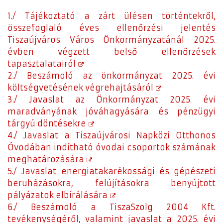
1./ Tájékoztató a zárt ülésen történtekről,
összefoglaló éves ellenőrzési jelentés
Tiszaújváros Város Önkormányzatánál 2025.
évben végzett belső ellenőrzések
tapasztalatairól
2./ Beszámoló az önkormányzat 2025. évi
költségvetésének végrehajtásáról
3./ Javaslat az Önkormányzat 2025. évi
maradványának jóváhagyására és pénzügyi
tárgyú döntésekre
4./ Javaslat a Tiszaújvárosi Napközi Otthonos
Óvodában indítható óvodai csoportok számának
meghatározására
5./ Javaslat energiatakarékossági és gépészeti
beruházásokra, felújításokra benyújtott
pályázatok elbírálására
6./ Beszámoló a TiszaSzolg 2004 Kft.
tevékenységéről, valamint javaslat a 2025. évi