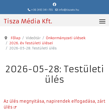
+36 (49) 341-755
info@tiszatv.hu
Tisza Média Kft.
Főlap
Videótár
Önkormányzati ülések
2026. év Testületi ülései
2026-05-28: Testületi ülés
2026-05-28: Testületi
ülés
Az ülés megnyitása, napirendek elfogadása, zárt
ülés