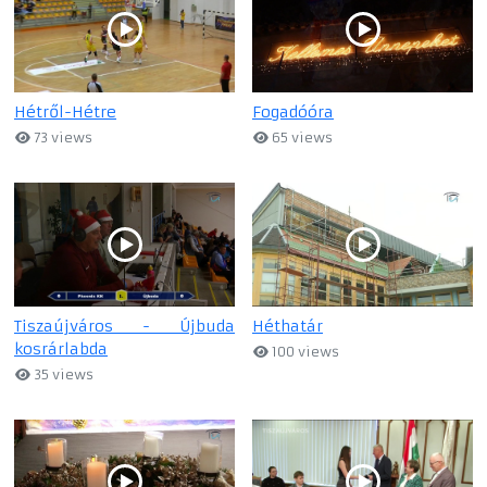
Hétről-Hétre
Fogadóóra
73 views
65 views
Tiszaújváros - Újbuda
Héthatár
kosrárlabda
100 views
35 views