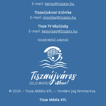
E-mail:
berta@tiszatv.hu
Tiszaújvárosi Krónika
E-mail:
kronika@tiszatv.hu
Tisza TV képújság
E-mail:
kepujsag@tiszatv.hu
Közérdekű adatok
© 2023 – Tisza Média Kft. – minden jog fenntartva.
Tisza Média Kft.