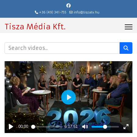
+36 (49) 341-755
info@tiszatv.hu
Tisza Média Kft.