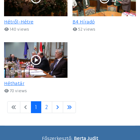
Hétről-Hétre
B4 Híradó
140 views
52 views
Héthatár
70 views
1
2
Főszerkesztő:
Berta Judit