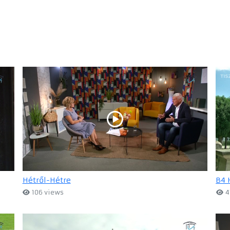
Hétről-Hétre
B4 
106 views
4