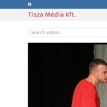
Tisza Média Kft.