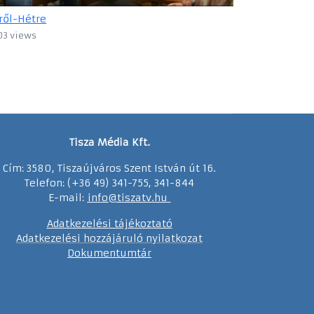
ről-Hétre
03 views
Tisza Média Kft.
Cím: 3580, Tiszaújváros Szent István út 16.
Telefon: (+36 49) 341-755, 341-844
E-mail:
info@tiszatv.
h
u
Adatkezelési tájékoztató
Adatkezelési hozzájáruló nyilatkozat
Dokumentumtár