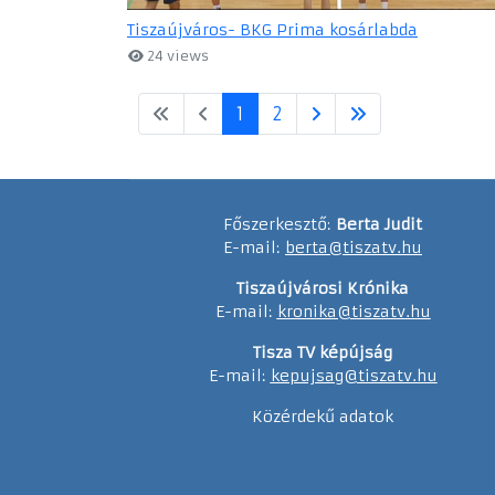
Tiszaújváros- BKG Prima kosárlabda
24 views
1
2
Főszerkesztő:
Berta Judit
E-mail:
berta@tiszatv.hu
Tiszaújvárosi Krónika
E-mail:
kronika@tiszatv.hu
Tisza TV képújság
E-mail:
kepujsag@tiszatv.hu
Közérdekű adatok