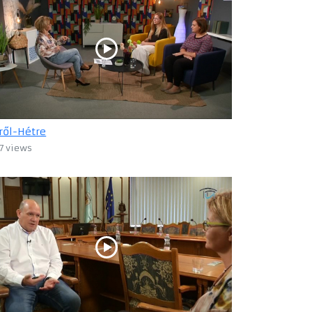
ről-Hétre
7 views