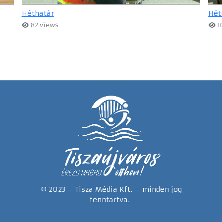
Héthatár
Hét
82 views
1
© 2023 – Tisza Média Kft. – minden jog
fenntartva.