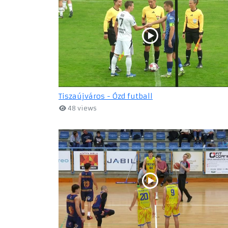
Tiszaújváros - Ózd futball
48 views