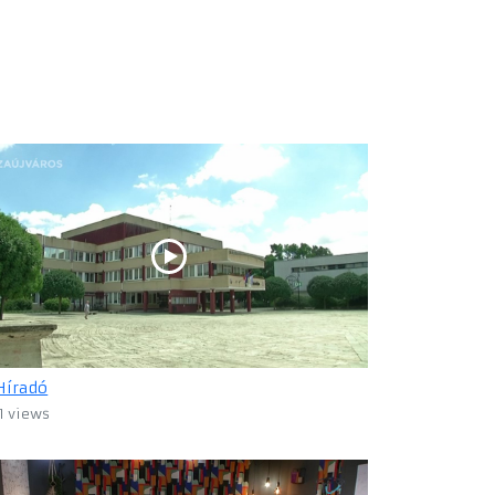
Híradó
1 views