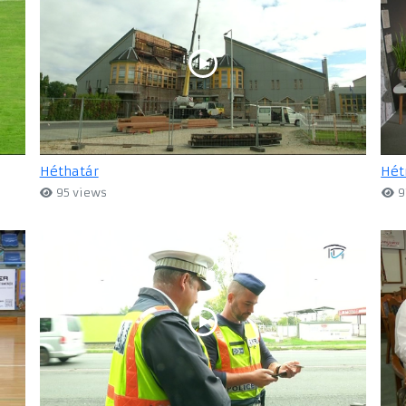
Héthatár
Hét
95 views
9