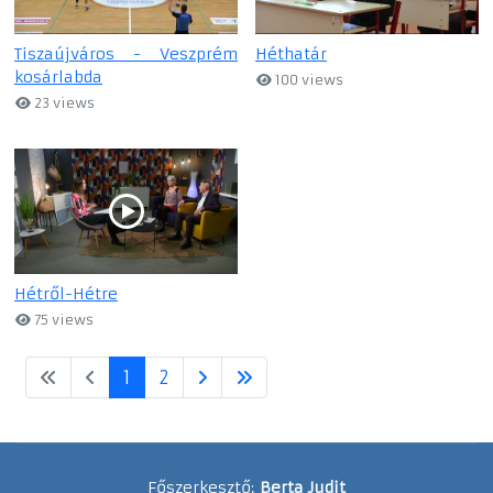
Tiszaújváros - Veszprém
Héthatár
kosárlabda
100 views
23 views
Hétről-Hétre
75 views
1
2
Főszerkesztő:
Berta Judit