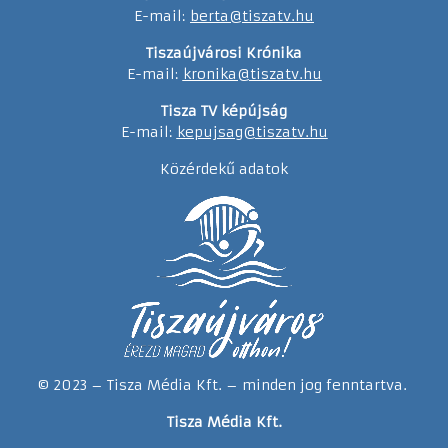
E-mail:
berta@tiszatv.hu
Tiszaújvárosi Krónika
E-mail:
kronika@tiszatv.hu
Tisza TV képújság
E-mail:
kepujsag@tiszatv.hu
Közérdekű adatok
© 2023 – Tisza Média Kft. – minden jog fenntartva.
Tisza Média Kft.