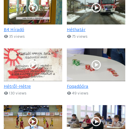
B4 Híradó
Héthatár
35 views
75 views
Hétről-Hétre
Fogadóóra
130 views
49 views