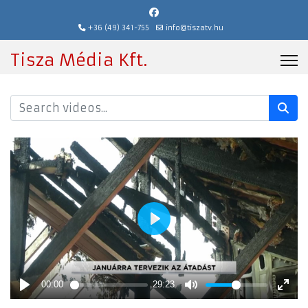
+36 (49) 341-755
info@tiszatv.hu
Tisza Média Kft.