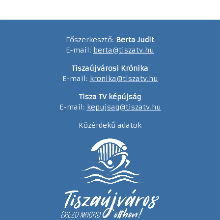
Főszerkesztő:
Berta Judit
E-mail:
berta@tiszatv.hu
Tiszaújvárosi Krónika
E-mail:
kronika@tiszatv.hu
Tisza TV képújság
E-mail:
kepujsag@tiszatv.hu
Közérdekű adatok