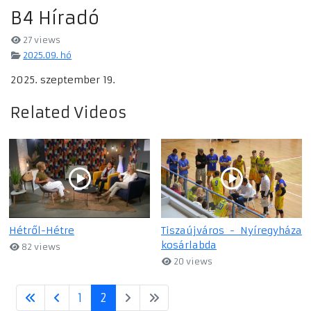
B4 Híradó
27 views
2025.09. hó
2025. szeptember 19.
Related Videos
Hétről-Hétre
Tiszaújváros - Nyíregyháza
kosárlabda
82 views
20 views
1
2