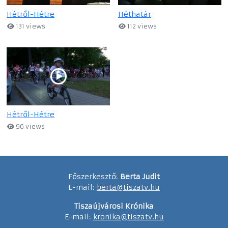
Hétről-Hétre
Héthatár
131 views
112 views
Hétről-Hétre
96 views
Főszerkesztő:
Berta Judit
E-mail:
berta@tiszatv.hu
Tiszaújvárosi Krónika
E-mail:
kronika@tiszatv.hu