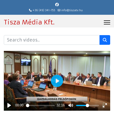
+36 (49) 341-755
info@tiszatv.hu
Tisza Média Kft.