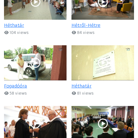
Héthatár
Hétről-Hétre
104 views
84 views
Fogadóóra
Héthatár
58 views
81 views