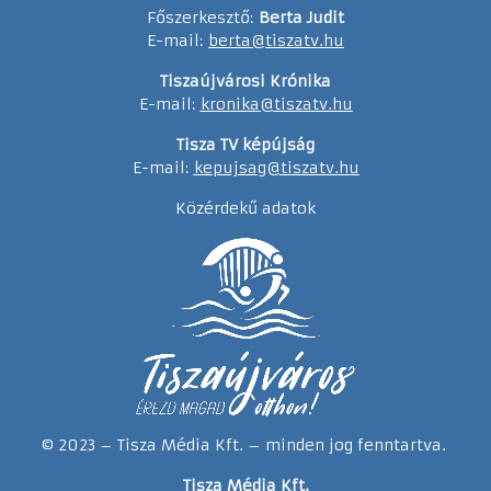
Főszerkesztő:
Berta Judit
E-mail:
berta@tiszatv.hu
Tiszaújvárosi Krónika
E-mail:
kronika@tiszatv.hu
Tisza TV képújság
E-mail:
kepujsag@tiszatv.hu
Közérdekű adatok
© 2023 – Tisza Média Kft. – minden jog fenntartva.
Tisza Média Kft.