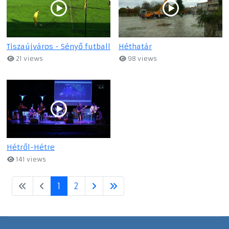
Tiszaújváros - Sényő futball
Héthatár
21 views
98 views
Hétről-Hétre
141 views
1
2