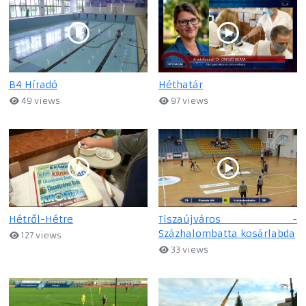
B4 Híradó
Héthatár
49 views
97 views
Hétről-Hétre
Tiszaújváros -
Százhalombatta kosárlabda
127 views
33 views