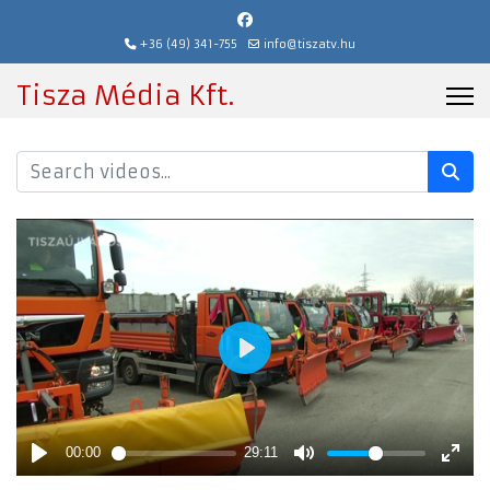
+36 (49) 341-755
info@tiszatv.hu
Tisza Média Kft.