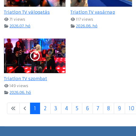
Triatlon TV válogatás
Triatlon TV vasárnap
71 views
117 views
2026.07. hó
2026.06. hó
Triatlon TV szombat
149 views
2026.06. hó
1
2
3
4
5
6
7
8
9
10