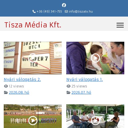
+36 (49) 341-755
info@tiszatv.hu
Tisza Média Kft.
Nyári válogatás 2.
Nyári válogatás 1.
12 views
25 views
2026.08. hó
2026.07. hó