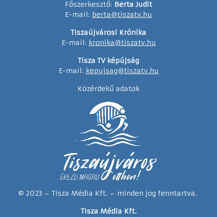
Főszerkesztő:
Berta Judit
E-mail:
berta@tiszatv.hu
Tiszaújvárosi Krónika
E-mail:
kronika@tiszatv.hu
Tisza TV képújság
E-mail:
kepujsag@tiszatv.hu
Közérdekű adatok
© 2023 – Tisza Média Kft. – minden jog fenntartva.
Tisza Média Kft.