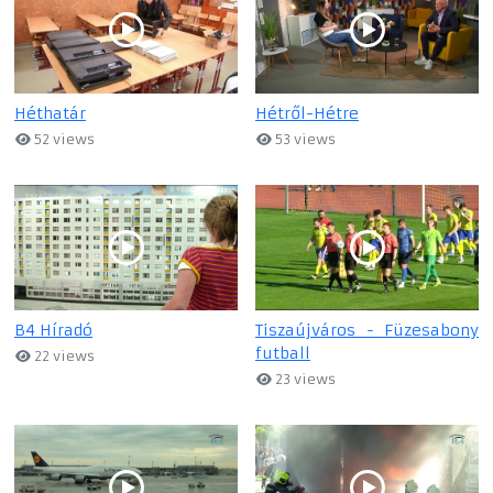
Héthatár
Hétről-Hétre
52 views
53 views
B4 Híradó
Tiszaújváros - Füzesabony
futball
22 views
23 views