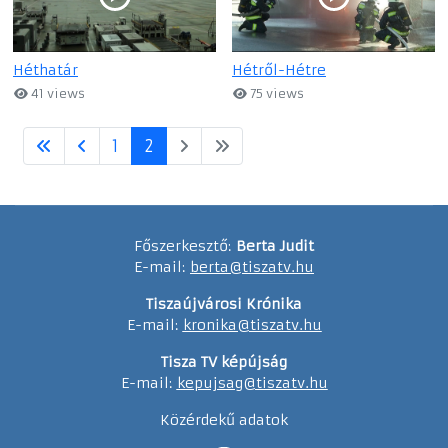
Héthatár
Hétről-Hétre
41 views
75 views
1
2
Főszerkesztő:
Berta Judit
E-mail:
berta@tiszatv.hu
Tiszaújvárosi Krónika
E-mail:
kronika@tiszatv.hu
Tisza TV képújság
E-mail:
kepujsag@tiszatv.hu
Közérdekű adatok