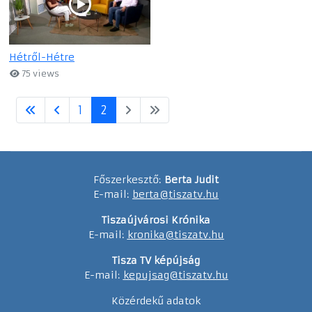
Hétről-Hétre
75 views
1
2
Főszerkesztő:
Berta Judit
E-mail:
berta@tiszatv.hu
Tiszaújvárosi Krónika
E-mail:
kronika@tiszatv.hu
Tisza TV képújság
E-mail:
kepujsag@tiszatv.hu
Közérdekű adatok