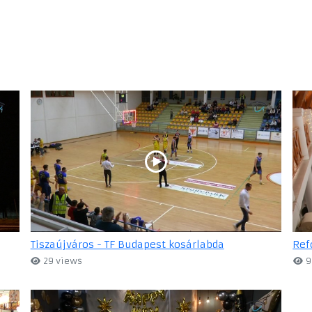
Tiszaújváros - TF Budapest kosárlabda
Ref
29 views
9