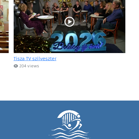
Tisza TV szilveszter
204 views