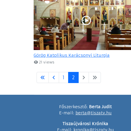
Görög Katolikus Karácsonyi Liturgia
21 views
1
2
Főszerkesztő:
Berta Judit
E-mail:
berta@tiszatv.hu
Tiszaújvárosi Krónika
E-mail:
kronika@tiszatv.hu