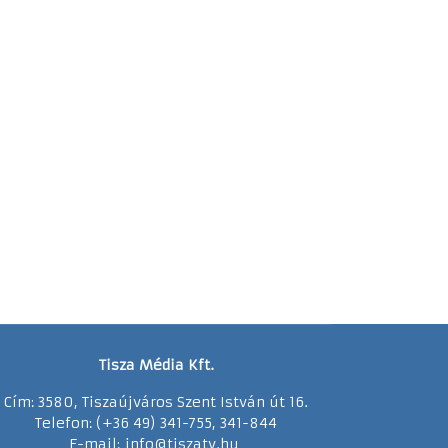
Tisza Média Kft.
Cím: 3580, Tiszaújváros Szent István út 16.
Telefon: (+36 49) 341-755, 341-844
E-mail:
info@tiszatv.
h
u