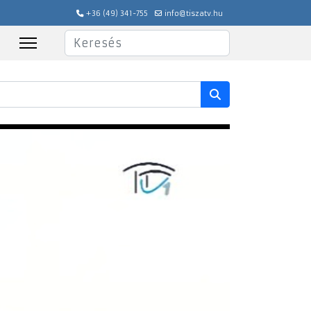
+36 (49) 341-755
info@tiszatv.hu
Keresés