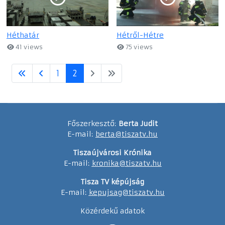
Héthatár
Hétről-Hétre
41 views
75 views
1
2
Főszerkesztő:
Berta Judit
E-mail:
berta@tiszatv.hu
Tiszaújvárosi Krónika
E-mail:
kronika@tiszatv.hu
Tisza TV képújság
E-mail:
kepujsag@tiszatv.hu
Közérdekű adatok