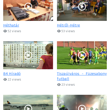
Héthatár
Hétről-Hétre
52 views
53 views
B4 Híradó
Tiszaújváros - Füzesabony
futball
22 views
23 views