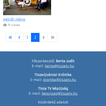
Hétről-Hétre
75 views
1
2
Főszerkesztő:
Berta Judit
E-mail:
berta@tiszatv.hu
Tiszaújvárosi Krónika
E-mail:
kronika@tiszatv.hu
Tisza TV képújság
E-mail:
kepujsag@tiszatv.hu
Közérdekű adatok