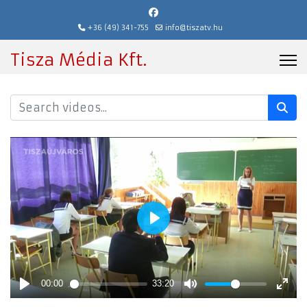
+36 (49) 341-755
info@tiszatv.hu
Tisza Média Kft.